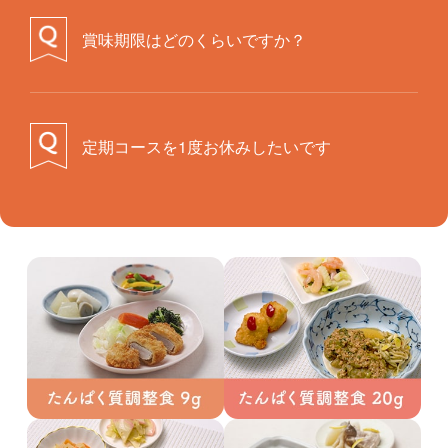
賞味期限はどのくらいですか？
定期コースを1度お休みしたいです
>定期コースのスキップを電話で受付しております。
到着予定日の2営業日前の10時までにご連絡頂ければスキップ可能です。