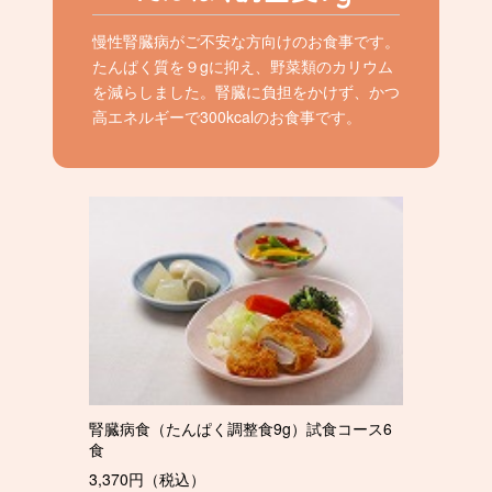
慢性腎臓病がご不安な方向けのお食事です。
たんぱく質を９gに抑え、野菜類のカリウム
を減らしました。腎臓に負担をかけず、かつ
高エネルギーで300kcalのお食事です。
腎臓病食（たんぱく調整食9g）試食コース6
食
3,370円（税込）