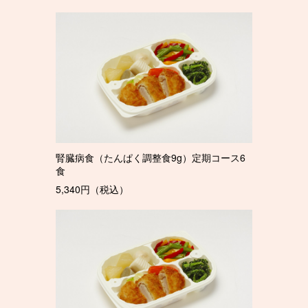
腎臓病食（たんぱく調整食9g）定期コース6
食
5,340円（税込）