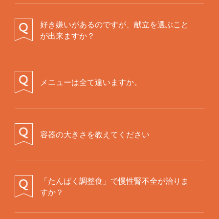
好き嫌いがあるのですが、献立を選ぶこと
が出来ますか？
お知らせいただければ、それらの献立を外して
お届けいたします。
但し、メインメニューからはお外しできますが、
副菜に入る場合はご自分でお取り除きいただくことになります。
外したメニューの代わりに
他のメニューをお入れいたしますので同メニューが重複することもございます。
メニューは全て違いますか。
1日2食で毎日召し上がることを想定して、1週間に14メニューお作りしております。ご注文が14食を超えますと同メニューが重複します。牛肉、豚肉、鶏肉、魚、卵、豆腐料理をバランス良く組み合わせて、様々な栄養素が摂れるようにしております。
容器の大きさを教えてください
容器の大きさは、20㎝×15㎝×3㎝と大変コンパクトになっておりますから、
ご家庭用の冷凍庫に十分に収納できます。
「たんぱく調整食」で慢性腎不全が治りま
すか？
当社の健康管理食は医師や担当の管理栄養士から食事制限の指導を受けた方にお召しあがりいただく食事ですが、
治療が目的の治療食ではありません。
当社の健康管理食の栄養価や内容についてのご質問は、当社の管理栄養士がお答えいたしますが、病気や治療に関しては主治医にお問い合わせください。