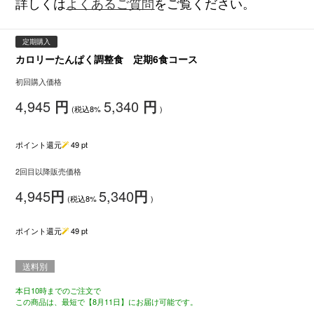
詳しくは
よくあるご質問
をご覧ください。
定期購入
カロリーたんぱく調整食 定期6食コース
初回購入価格
4,945
円
5,340
円
(税込8%
)
ポイント還元
49
pt
2回目以降販売価格
4,945
円
5,340
円
(税込8%
)
ポイント還元
49
pt
送料別
本日10時までのご注文で
この商品は、最短で【8月11日】にお届け可能です。