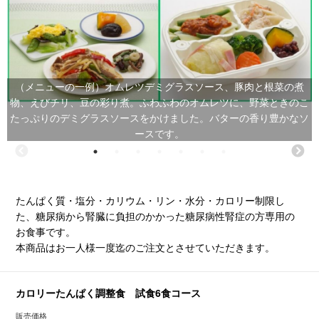
（メニューの一例）オムレツデミグラスソース、豚肉と根菜の煮
物、えびチリ、豆の彩り煮。ふわふわのオムレツに、野菜ときのこ
たっぷりのデミグラスソースをかけました。バターの香り豊かなソ
ースです。
たんぱく質・塩分・カリウム・リン・水分・カロリー制限し
た、糖尿病から腎臓に負担のかかった糖尿病性腎症の方専用の
お食事です。
本商品はお一人様一度迄のご注文とさせていただきます。
カロリーたんぱく調整食 試食6食コース
販売価格