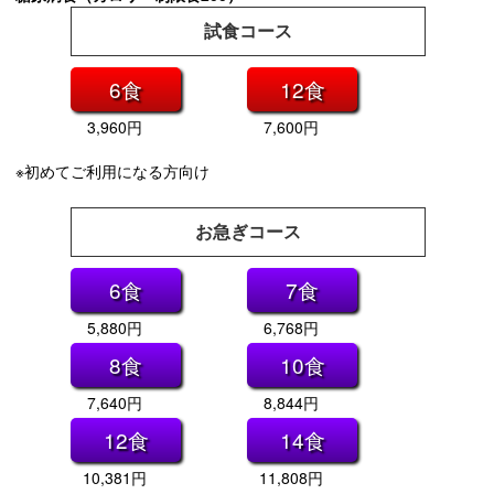
試食コース
6食
12食
3,960円
7,600円
※初めてご利用になる方向け
お急ぎコース
6食
7食
5,880円
6,768円
8食
10食
7,640円
8,844円
12食
14食
10,381円
11,808円