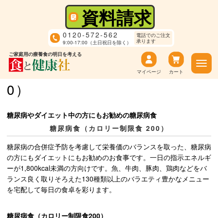
資料請求
0120-572-562
電話でのご注文
承ります
9:00-17:00（土日祝日を除く）
ご家庭用の療養食の明日を考える
糖尿病食（カロリー制限食20
マイページ
カート
0）
糖尿病やダイエット中の方にもお勧めの糖尿病食
糖尿病食（カロリー制限食 200）
糖尿病の合併症予防を考慮して栄養価のバランスを取った、糖尿病
の方にもダイエットにもお勧めのお食事です。一日の指示エネルギ
ーが1,800kcal未満の方向けです。魚、牛肉、豚肉、鶏肉などをバ
ランス良く取りそろえた130種類以上のバラエティ豊かなメニュー
を宅配して毎日の食卓を彩ります。
糖尿病食（カロリー制限食200）