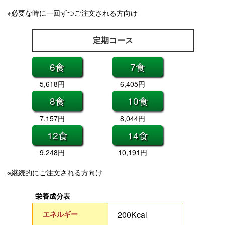
※必要な時に一回ずつご注文される方向け
定期コース
6食
7食
5,618円
6,405円
8食
10食
7,157円
8,044円
12食
14食
9,248円
10,191円
※継続的にご注文される方向け
栄養成分表
エネルギー
200Kcal