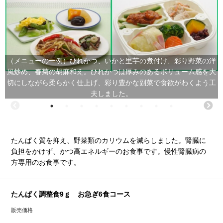
（メニューの一例）ひれかつ、いかと里芋の煮付け、彩り野菜の洋
風炒め、春菊の胡麻和え。ひれかつは厚みのあるボリューム感を大
切にしながら柔らかく仕上げ、彩り豊かな副菜で食欲がわくよう工
夫しました。
たんぱく質を抑え、野菜類のカリウムを減らしました。腎臓に
負担をかけず、かつ高エネルギーのお食事です。慢性腎臓病の
方専用のお食事です。
たんぱく調整食9ｇ お急ぎ6食コース
販売価格