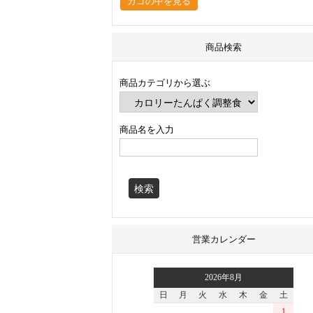
カゴの中を見る
商品検索
商品カテゴリから選ぶ
商品名を入力
営業カレンダー
2026年8月
日
月
火
水
木
金
土
1