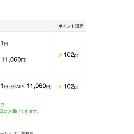
ポイント還元
41
円
102
pt
11,060
%
円)
41
11,060
102
円 (税込8%
円)
pt
文で
日にお届けできます。
ーたんぱく調整食