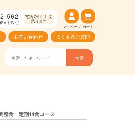
2-562
電話でのご注文
承ります
（土日祝日を除く）
マイページ
カート
録
お問い合わせ
よくあるご質問
調整食 定期14食コース