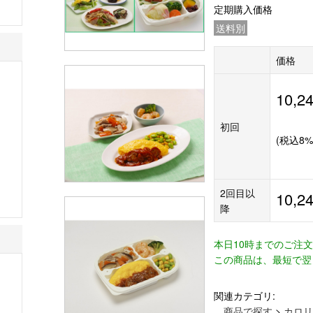
定期購入価格
送料別
価格
10,2
初回
(税込8
2回目以
10,2
降
本日10時までのご注
この商品は、最短で翌
関連カテゴリ:
商品で探す
>
カロリ