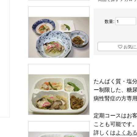
数量:
お気に
たんぱく質・塩
ー制限した、糖
病性腎症の方専
定期コースはお
ことも可能です
詳しくは
よくあ