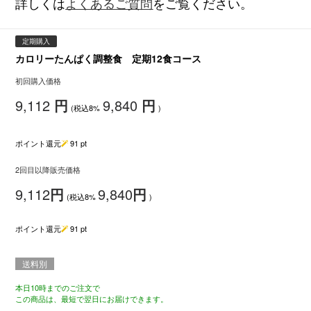
詳しくは
よくあるご質問
をご覧ください。
定期購入
カロリーたんぱく調整食 定期12食コース
初回購入価格
9,112
円
9,840
円
(税込8%
)
ポイント還元
91
pt
2回目以降販売価格
9,112
円
9,840
円
(税込8%
)
ポイント還元
91
pt
送料別
本日10時までのご注文で
この商品は、最短で翌日にお届けできます。