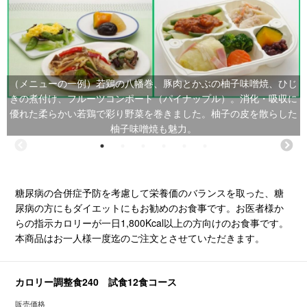
（メニューの一例）若鶏の八幡巻、豚肉とかぶの柚子味噌焼、ひじ
きの煮付け、フルーツコンポート（パイナップル）。消化・吸収に
優れた柔らかい若鶏で彩り野菜を巻きました。柚子の皮を散らした
柚子味噌焼も魅力。
糖尿病の合併症予防を考慮して栄養価のバランスを取った、糖
尿病の方にもダイエットにもお勧めのお食事です。お医者様か
らの指示カロリーが一日1,800Kcal以上の方向けのお食事です。
本商品はお一人様一度迄のご注文とさせていただきます。
カロリー調整食240 試食12食コース
販売価格