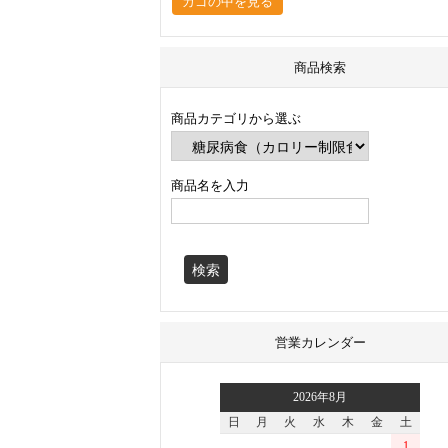
カゴの中を見る
商品検索
商品カテゴリから選ぶ
商品名を入力
営業カレンダー
2026年8月
日
月
火
水
木
金
土
1