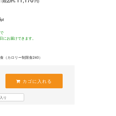
 (税込8%
円)
3
pt
文で
日にお届けできます。
食（カロリー制限食240）
カゴに入れる
入り