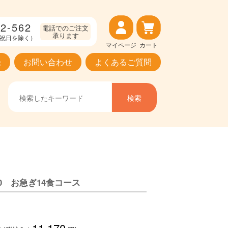
2-562
電話でのご注文
承ります
（土日祝日を除く）
マイページ
カート
録
お問い合わせ
よくあるご質問
0 お急ぎ14食コース
11,170