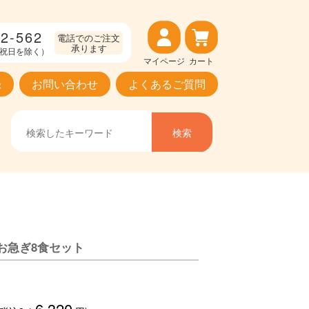
2-562
電話でのご注文
承ります
（土日祝日を除く）
マイページ
カート
録
お問い合わせ
よくあるご質問
お急ぎ8食セット
6,320