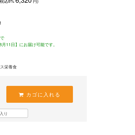
(税込8%
円)
t
文で
8月11日】にお届け可能です。
ス栄養食
カゴに入れる
入り