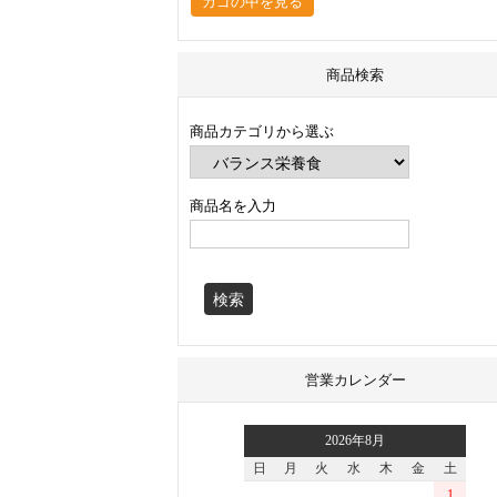
カゴの中を見る
商品検索
商品カテゴリから選ぶ
商品名を入力
営業カレンダー
2026年8月
日
月
火
水
木
金
土
1