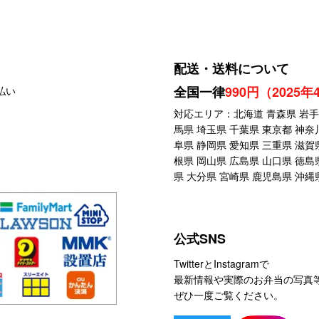
配送・送料について
全国一律
990円（2025
対応エリア：北海道 青森県 岩手県
馬県 埼玉県 千葉県 東京都 神奈
阜県 静岡県 愛知県 三重県 滋賀
根県 岡山県 広島県 山口県 徳島
県 大分県 宮崎県 鹿児島県 沖縄
公式SNS
TwitterとInstagramで
最新情報や実際のお弁当の写真
ぜひ一度ご覧ください。