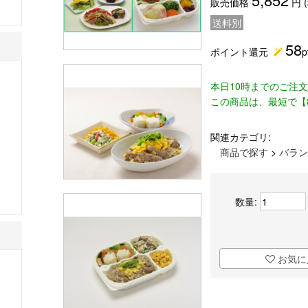
販売価格
円 
送料別
58
ポイント還元
p
本日10時までのご注
この商品は、最短で【
関連カテゴリ:
商品で探す
>
バラン
数量:
お気に