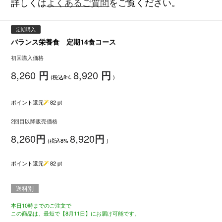
詳しくは
よくあるご質問
をご覧ください。
定期購入
バランス栄養食 定期14食コース
初回購入価格
8,260
円
8,920
円
(税込8%
)
ポイント還元
82
pt
2回目以降販売価格
8,260
円
8,920
円
(税込8%
)
ポイント還元
82
pt
送料別
本日10時までのご注文で
この商品は、最短で【8月11日】にお届け可能です。